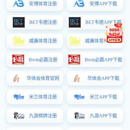
29
2024.05
机电工程学院名生
14
2021.12
展机电系历届优秀毕业生风采
19
2021.06
一、基本信息姓名：李明泽性别：男出生年月：1985年10月
系部：机电工程系专业：电气自动化毕业时间：2008年7月籍
贯：河北唐山现工作单位：首钢迁钢人生格言：成功留给有
准备的人2008年以“北京市优秀毕业生”称号毕业的李明泽，择
业时本有很多选择，但他抱定“猛士发于卒伍”的创业激情，义
机电系毕业学生工作在北京卫星制造厂（航天五院）
04
无反顾地加盟了首钢迁钢公司...
2013.09
优秀毕业生-姜坤介绍
04